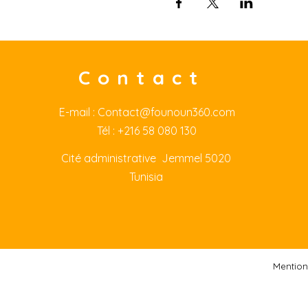
Contact
E-mail :
Contact@founoun360.com
Tél : +216 58 080 130
Cité
administrative Jemmel 5020
Tunisia
Mention