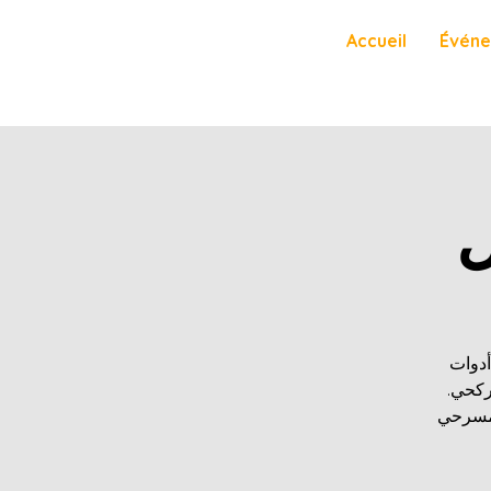
Accueil
Évén
ل
ير أدوات
لركحي
المسرحي