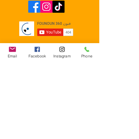
Email
Facebook
Instagram
Phone
Contact
E-mail :
Contact@founoun360.com
Tél : +216 58 080 130
Cité
administrative Jemmel 5020
Tunisia