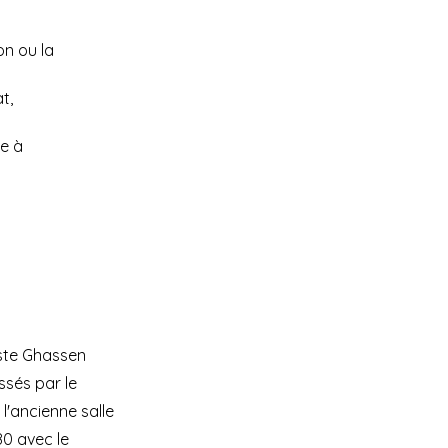
n ou la 
t, 
e à 
aste Ghassen
ssés par le
l'ancienne salle
0 avec le