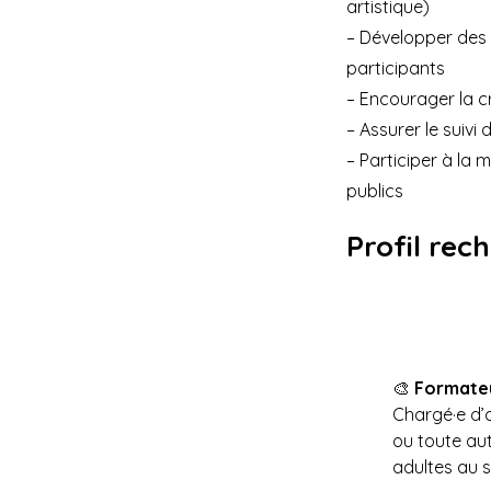
artistique)
– Développer des
participants
– Encourager la cr
– Assurer le suivi
– Participer à la 
publics
Profil rec
🎨 
Formateu
Chargé·e d’a
ou toute aut
adultes au s