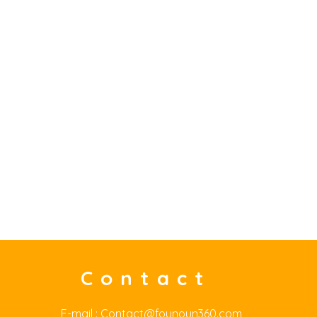
Contact
E-mail :
Contact@founoun360.com