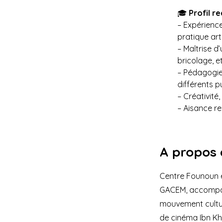
🎓 
Profil r
– Expérience
pratique art
– Maîtrise d
bricolage, et
– Pédagogie
différents p
– Créativité,
– Aisance re
A propos 
Centre Founoun es
GACEM, accompagn
mouvement cultur
de cinéma Ibn Kh