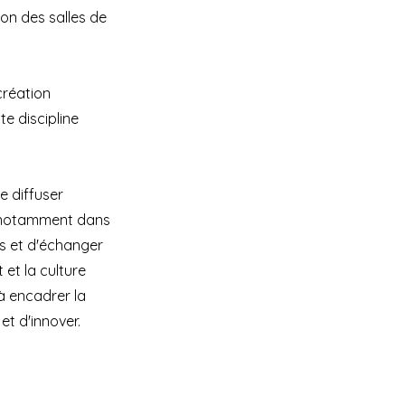
ion des salles de
création
te discipline
e diffuser
ie, notamment dans
nts et d'échanger
 et la culture
 à encadrer la
et d'innover.