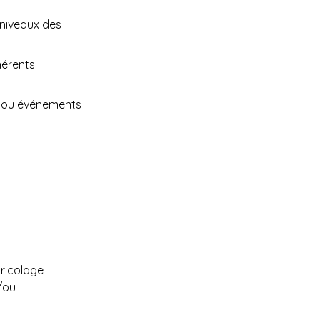
niveaux des
dhérents
ns ou événements
bricolage 
/ou 