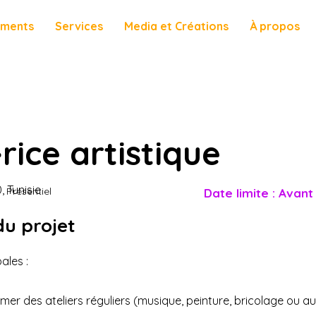
ements
Services
Media et Créations
À propos
rice artistique
 Tunisie
Présentiel
Date limite : Avant
du projet
ales :
mer des ateliers réguliers (musique, peinture, bricolage ou aut