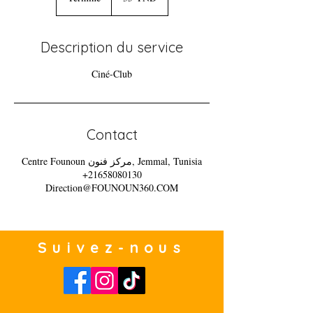
e
r
m
Description du service
i
n
Ciné-Club
é
Contact
Centre Founoun مركز فنون, Jemmal, Tunisia
+21658080130
Direction@FOUNOUN360.COM
Suivez-nous