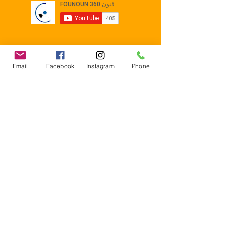
Email
Facebook
Instagram
Phone
Contact
E-mail :
Contact@founoun360.com
Tél : +216 58 080 130
Cité
administrative Jemmel 5020
Tunisia
Mentions légales
Règlements intérieurs