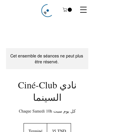
Cet ensemble de séances ne peut plus
être réservé.
Ciné-Club نادي
السينما
Chaque Samedi 10h كل يوم سبت
35
dinars
Terminé
T
35 TND
tunisiens