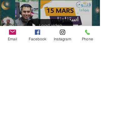
Load video
Email
Facebook
Instagram
Phone
13 mars 2025
1 min de lecture
TV & Radio
اذاعة المنستير#مهرجان_المدينة
في #جمال
#مهرجان_المدينة في #جمال 🗓 15مارس - 22 مارس
بمركز فنون في جمال 🎙تفاصيل مع غسان قاسم مدير
مركز فنون في جمال #صحة_شريبتكم مع ألفة
الجمالي...