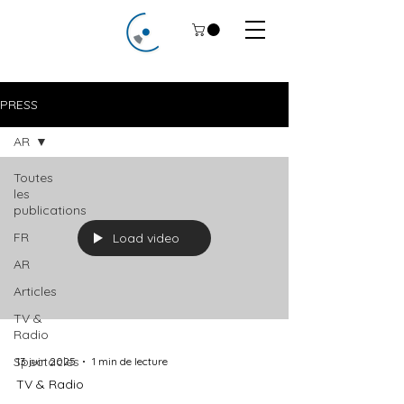
PRESS
AR
Toutes
les
publications
FR
Load video
AR
Articles
TV &
Radio
Spectacles
13 juin 2025
1 min de lecture
TV & Radio