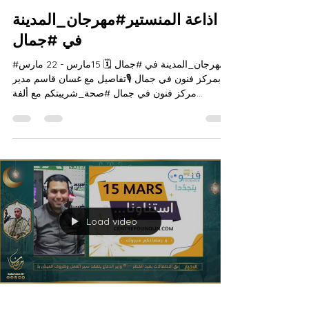
اذاعة المنستير#مهرجان_المدينة
في #جمال
#مهرجان_المدينة في #جمال 🗓 15مارس - 22 مارس
بمركز فنون في جمال 🎙تفاصيل مع غسان قاسم مدير
مركز فنون في جمال #صحة_شريبتكم مع ألفة
الجمالي...
Load video